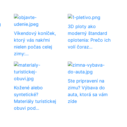
3D ploty ako
Víkendový koníček,
moderný štandard
ktorý vás nakŕmi
oplotenia: Prečo ich
nielen počas celej
volí čoraz...
zimy:...
o
Ste pripravení na
Kožené alebo
zimu? Výbava do
syntetické?
auta, ktorá sa vám
Materiály turistickej
zíde
obuvi pod...