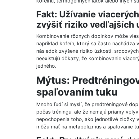
kofeínu, termogénnych látok alebo iných st
Fakt: Užívanie viacerý
zvýšiť riziko vedľajších
Kombinovanie rôznych doplnkov môže viesť 
napríklad kofeín, ktorý sa často nachádza
následok zvýšené riziko úzkosti, srdcových
neexistujú dôkazy, že kombinovanie viacerý
jedného.
Mýtus: Predtréning
spaľovaním tuku
Mnoho ľudí si myslí, že predtréningové dop
počas tréningu, ale že nemajú priamy vply
nepochopenia toho, ako jednotlivé zložky 
môžu mať na metabolizmus a spaľovanie tu