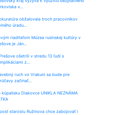
ešovský kraj vyzýva k využitiu bezplatného
rkoviska v...
okuratúra obžalovala troch pracovníkov
lného úradu...
vým riaditeľom Múzea rusínskej kultúry v
ešove je Ján...
Prešove ošetrili v stredu 13 ľudí s
mplikáciami z...
avebný ruch vo Vrakuni sa bude pre
rúčavy začínať...
 kúpalisku Diakovce UNIKLA NEZNÁMA
ÁTKA
post starostu Ružinova chce zabojovať i