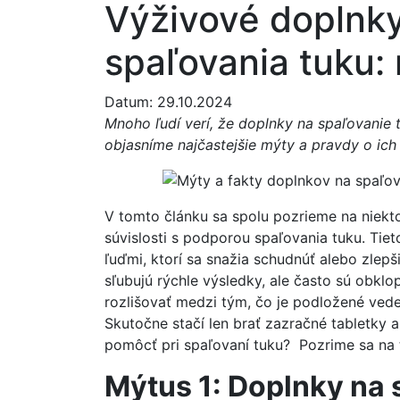
Výživové doplnk
spaľovania tuku: 
Datum: 29.10.2024
Mnoho ľudí verí, že doplnky na spaľovanie t
objasníme najčastejšie mýty a pravdy o ich
V tomto článku sa spolu pozrieme na niekt
súvislosti s podporou spaľovania tuku. Tie
ľuďmi, ktorí sa snažia schudnúť alebo zlepš
sľubujú rýchle výsledky, ale často sú obkl
rozlišovať medzi tým, čo je podložené vede
Skutočne stačí len brať zazračné tabletky 
pomôcť pri spaľovaní tuku? Pozrime sa na t
Mýtus 1: Doplnky na 