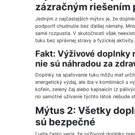
zázračným riešením 
Jedným z najčastejších mýtov je, že dopln
podporiť chudnutie bez ďalšej námahy. Mnoho
samé rozpustia. V skutočnosti však neexist
tuku bez správnej stravy a fyzickej aktivity.
Fakt: Výživové doplnky 
nie sú náhradou za zdrav
Doplnky na spaľovanie tuku môžu mať určit
energetický výdaj, ale iba v kombinácii s 
kofeín, zelený čaj alebo kapsaicín (z páliv
no samotné užívanie týchto látok nebude s
Mýtus 2: Všetky dopl
sú bezpečné
Ľudia často veria, že výživové doplnky pr