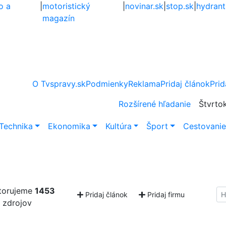
o a
|
motoristický
|
novinar.sk
|
stop.sk
|
hydrant
magazín
O Tvspravy.sk
Podmienky
Reklama
Pridaj článok
Prid
Rozšírené hľadanie
Štvrto
Technika
Ekonomika
Kultúra
Šport
Cestovani
torujeme
1453
Hl
Pridaj článok
Pridaj firmu
zdrojov