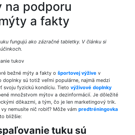
y na podporu
mýty a fakty
uku fungujú ako zázračné tabletky. V článku si
 účinkoch.
oré bežné mýty a fakty o
športovej výžive
v
to doplnky sú totiž veľmi populárne, najmä medzi
iť svoju fyzickú kondíciu. Tieto
výživové
doplnky
opené množstvom mýtov a dezinformácií. Je dôležité
ckými dôkazmi, a tým, čo je len marketingový trik.
a vy nemusíte nič robiť? Môže vám
predtréningovka
o bližšie:
spaľovanie tuku sú