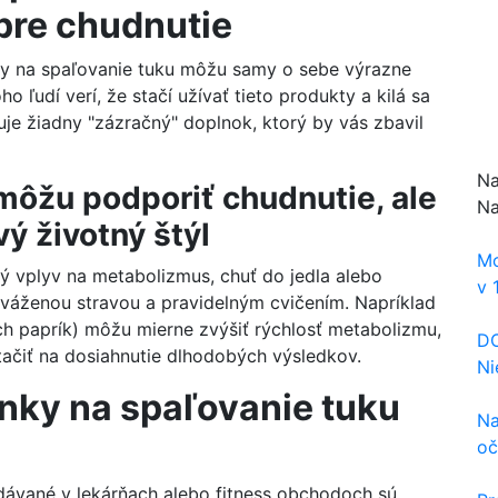
pre chudnutie
ky na spaľovanie tuku môžu samy o sebe výrazne
 ľudí verí, že stačí užívať tieto produkty a kilá sa
uje žiadny "zázračný" doplnok, ktorý by vás zbavil
Na
môžu podporiť chudnutie, ale
Na
ý životný štýl
Mo
ý vplyv na metabolizmus, chuť do jedla alebo
v 1
vyváženou stravou a pravidelným cvičením. Napríklad
ých paprík) môžu mierne zvýšiť rýchlosť metabolizmu,
DO
tačiť na dosiahnutie dlhodobých výsledkov.
Ni
nky na spaľovanie tuku
Na
oč
edávané v lekárňach alebo fitness obchodoch sú