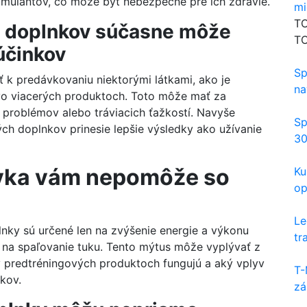
imulantov, čo môže byť nebezpečné pre ich zdravie.
mi
TO
ch doplnkov súčasne môže
TO
 účinkov
Sp
k predávkovaniu niektorými látkami, ako je
na
 vo viacerých produktoch. Toto môže mať za
 problémov alebo tráviacich ťažkostí. Navyše
Sp
ch doplnkov prinesie lepšie výsledky ako užívanie
30
ovka vám nepomôže so
Ku
op
Le
lnky sú určené len na zvýšenie energie a výkonu
tr
v na spaľovanie tuku. Tento mýtus môže vyplývať z
v predtréningových produktoch fungujú a aký vplyv
T-
kov.
zá