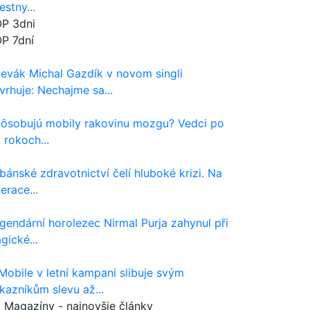
estny...
P 3dni
P 7dní
evák Michal Gazdík v novom singli
vrhuje: Nechajme sa...
ôsobujú mobily rakovinu mozgu? Vedci po
 rokoch...
bánské zdravotnictví čelí hluboké krizi. Na
erace...
gendární horolezec Nirmal Purja zahynul při
agické...
Mobile v letní kampani slibuje svým
kazníkům slevu až...
Magazíny - najnovšie články