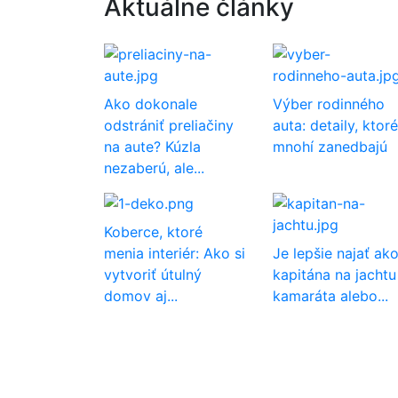
Aktuálne články
Ako dokonale
Výber rodinného
odstrániť preliačiny
auta: detaily, ktoré
na aute? Kúzla
mnohí zanedbajú
nezaberú, ale...
Koberce, ktoré
menia interiér: Ako si
Je lepšie najať ak
vytvoriť útulný
kapitána na jachtu
domov aj...
kamaráta alebo...