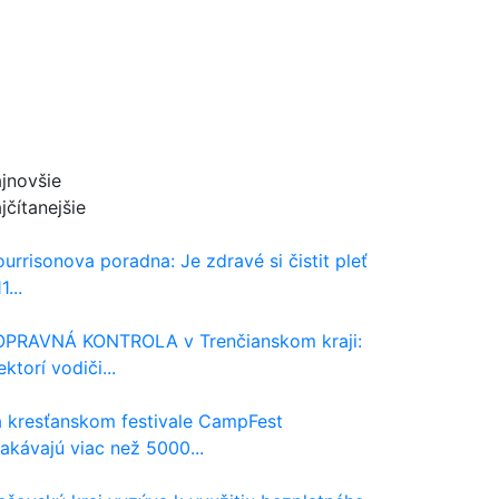
jnovšie
jčítanejšie
urrisonova poradna: Je zdravé si čistit pleť
1...
PRAVNÁ KONTROLA v Trenčianskom kraji:
ektorí vodiči...
 kresťanskom festivale CampFest
akávajú viac než 5000...