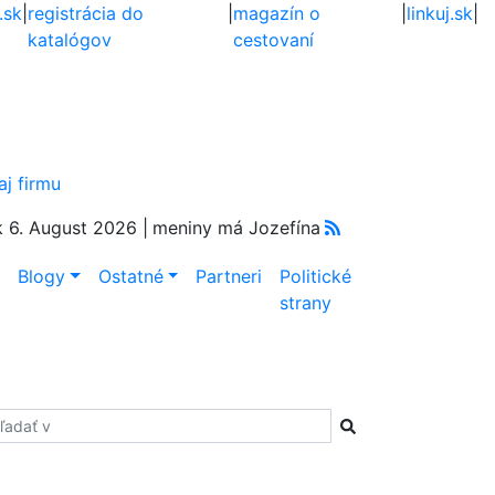
.sk
|
registrácia do
|
magazín o
|
linkuj.sk
|
katalógov
cestovaní
aj firmu
k 6. August 2026 |
meniny má Jozefína
e
Blogy
Ostatné
Partneri
Politické
strany
adať