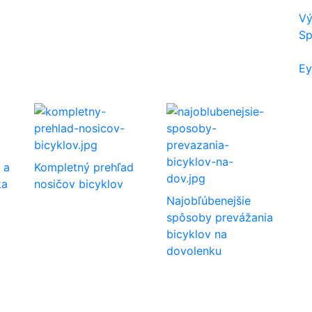
Vý
Sp
Ey
 a
Kompletný prehľad
ka
nosičov bicyklov
Najobľúbenejšie
spôsoby prevážania
bicyklov na
dovolenku