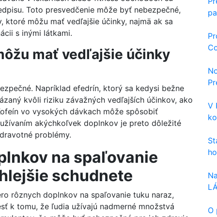
Pr
redpisu. Toto presvedčenie môže byť nebezpečné,
pa
, ktoré môžu mať vedľajšie účinky, najmä ak sa
cii s inými látkami.
Pr
Co
môžu mať vedľajšie účinky
No
Pr
ezpečné. Napríklad efedrín, ktorý sa kedysi bežne
ázaný kvôli riziku závažných vedľajších účinkov, ako
V 
 Kofeín vo vysokých dávkach môže spôsobiť
ko
 užívaním akýchkoľvek doplnkov je preto dôležité
zdravotné problémy.
St
ho
plnkov na spaľovanie
chlejšie schudnete
Na
L
cero rôznych doplnkov na spaľovanie tuku naraz,
esť k tomu, že ľudia užívajú nadmerné množstvá
O 