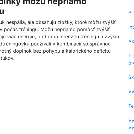
oplnky môžu nepriamo
u
Bl
k nespália, ale obsahujú zložky, ktoré môžu zvýšiť
In
kov počas tréningu. Môžu nepriamo pomôcť zvýšiť
jú viac energie, podporia intenzitu tréningu a zvýšia
Ak
dtréningovku používali v kombinácii so správnou
motný doplnok bez pohybu a kalorického deficitu
Ti
tukov.
pr
Sk
Vý
Te
Vy
Vy