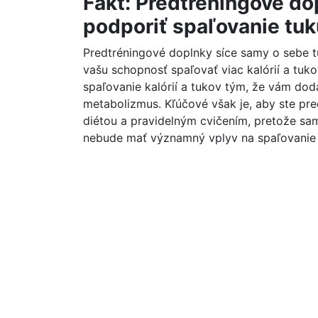
Fakt: Predtréningové d
podporiť spaľovanie tuk
Predtréningové doplnky síce samy o sebe tu
vašu schopnosť spaľovať viac kalórií a tu
spaľovanie kalórií a tukov tým, že vám doda
metabolizmus. Kľúčové však je, aby ste pre
diétou a pravidelným cvičením, pretože sa
nebude mať významný vplyv na spaľovanie 