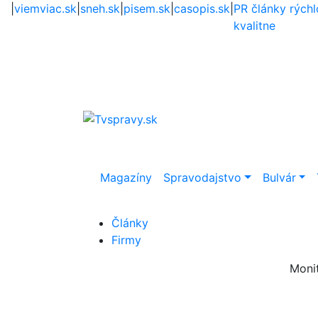
|
viemviac.sk
|
sneh.sk
|
pisem.sk
|
casopis.sk
|
PR články rýchl
kvalitne
Magazíny
Spravodajstvo
Bulvár
Články
Firmy
Moni