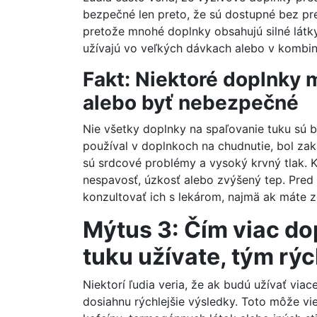
bezpečné len preto, že sú dostupné bez p
pretože mnohé doplnky obsahujú silné látky
užívajú vo veľkých dávkach alebo v kombiná
Fakt: Niektoré doplnky 
alebo byť nebezpečné
Nie všetky doplnky na spaľovanie tuku sú b
používal v doplnkoch na chudnutie, bol zak
sú srdcové problémy a vysoký krvný tlak.
nespavosť, úzkosť alebo zvýšený tep. Pred
konzultovať ich s lekárom, najmä ak máte 
Mýtus 3: Čím viac do
tuku užívate, tým rý
Niektorí ľudia veria, že ak budú užívať via
dosiahnu rýchlejšie výsledky. Toto môže vi