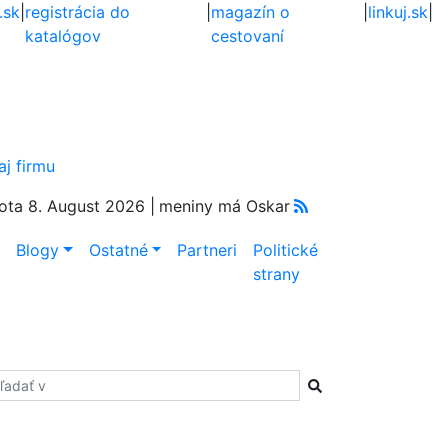
.sk
|
registrácia do
|
magazín o
|
linkuj.sk
|
katalógov
cestovaní
aj firmu
ota 8. August 2026 |
meniny má Oskar
e
Blogy
Ostatné
Partneri
Politické
strany
adať