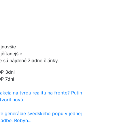
jnovšie
jčítanejšie
e sú nájdené žiadne články.
P 3dni
P 7dní
akcia na tvrdú realitu na fronte? Putin
tvoril novú...
e generácie švédskeho popu v jednej
ladbe. Robyn...