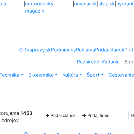
o a
|
motoristický
|
novinar.sk
|
stop.sk
|
hydrant
magazín
O Tvspravy.sk
Podmienky
Reklama
Pridaj článok
Prid
Rozšírené hľadanie
Sob
Technika
Ekonomika
Kultúra
Šport
Cestovani
torujeme
1453
Hl
Pridaj článok
Pridaj firmu
zdrojov