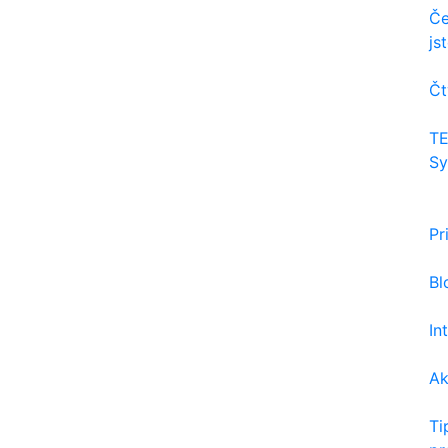
Če
js
Čt
TE
Sy
Pr
Bl
In
Ak
Ti