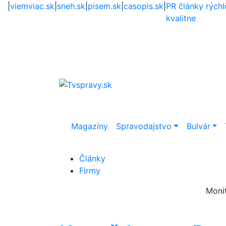
|
viemviac.sk
|
sneh.sk
|
pisem.sk
|
casopis.sk
|
PR články rýchl
kvalitne
Magazíny
Spravodajstvo
Bulvár
Články
Firmy
Moni