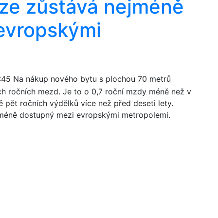
aze zůstává nejméně
evropskými
:45
Na nákup nového bytu s plochou 70 metrů
ch ročních mezd. Je to o 0,7 roční mzdy méně než v
ně pět ročních výdělků více než před deseti lety.
jméně dostupný mezi evropskými metropolemi.