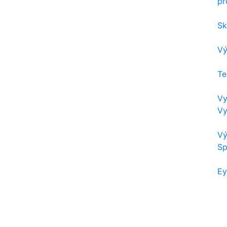
pr
Sk
Vý
Te
Vy
Vy
Vý
Sp
Ey