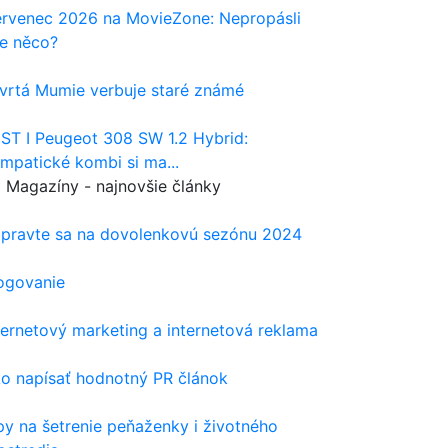
rvenec 2026 na MovieZone: Nepropásli
te něco?
vrtá Mumie verbuje staré známé
ST I Peugeot 308 SW 1.2 Hybrid:
mpatické kombi si ma...
Magazíny - najnovšie články
ipravte sa na dovolenkovú sezónu 2024
ogovanie
ternetový marketing a internetová reklama
o napísať hodnotný PR článok
py na šetrenie peňaženky i životného