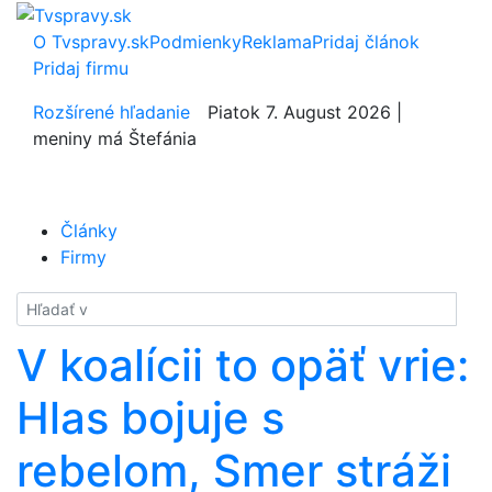
O Tvspravy.sk
Podmienky
Reklama
Pridaj článok
Pridaj firmu
Rozšírené hľadanie
Piatok 7. August 2026 |
meniny má Štefánia
Články
Firmy
Hladať
V koalícii to opäť vrie:
Hlas bojuje s
rebelom, Smer stráži