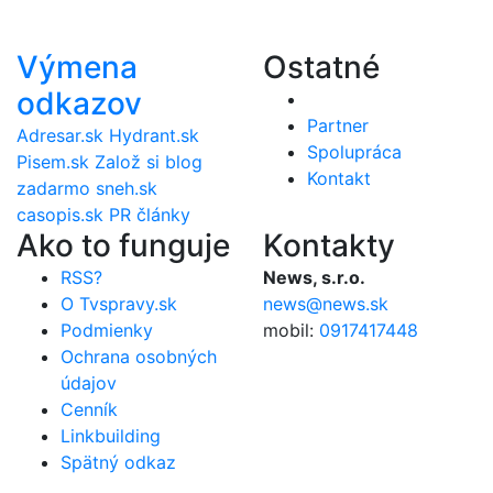
Výmena
Ostatné
odkazov
Partner
Adresar.sk
Hydrant.sk
Spolupráca
Pisem.sk
Založ si blog
Kontakt
zadarmo
sneh.sk
casopis.sk
PR články
Ako to funguje
Kontakty
RSS?
News, s.r.o.
O Tvspravy.sk
news@news.sk
Podmienky
mobil:
0917417448
Ochrana osobných
údajov
Cenník
Linkbuilding
Spätný odkaz