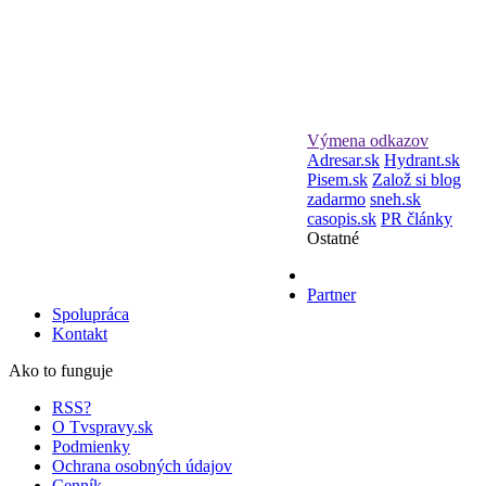
Výmena odkazov
Adresar.sk
Hydrant.sk
Pisem.sk
Založ si blog
zadarmo
sneh.sk
casopis.sk
PR články
Ostatné
Partner
Spolupráca
Kontakt
Ako to funguje
RSS?
O Tvspravy.sk
Podmienky
Ochrana osobných údajov
Cenník