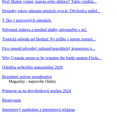
Proč říkáme volant, kapota nebo dálnice? Takto vznikla...
Desiatky rokov pátrania priniesli ovocie: Dôchodca našiel...
T čko v pracovných smenách.
Nájomná zmluva a nesúlad platby nájomného s m2.
Tragická nehoda pri Betliari: Po zrážke s autom zomrel...
Fico opustil pôvodný zahraničnopolitický konsenzus o...
Why Uganda seems to be winning the battle against Ebola...
Odměna nejlepším maturantům 2026
Bezplatné právne poradenstvo
Magazíny - najnovšie články
Pripravte sa na dovolenkovú sezónu 2024
Blogovanie
Internetový marketing a internetová reklama