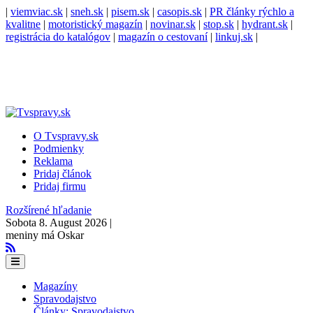
|
viemviac.sk
|
sneh.sk
|
pisem.sk
|
casopis.sk
|
PR články rýchlo a
kvalitne
|
motoristický magazín
|
novinar.sk
|
stop.sk
|
hydrant.sk
|
registrácia do katalógov
|
magazín o cestovaní
|
linkuj.sk
|
O Tvspravy.sk
Podmienky
Reklama
Pridaj článok
Pridaj firmu
Rozšírené hľadanie
Sobota 8. August 2026 |
meniny má Oskar
Magazíny
Spravodajstvo
Články: Spravodajstvo