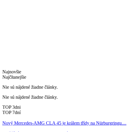
Najnovšie
Najčítanejšie
Nie sú nájdené žiadne články.
Nie sú nájdené žiadne články.
TOP 3dni
TOP 7dní
Nový Mercedes-AMG CLA 45 je králem třídy na Nürburgringu....