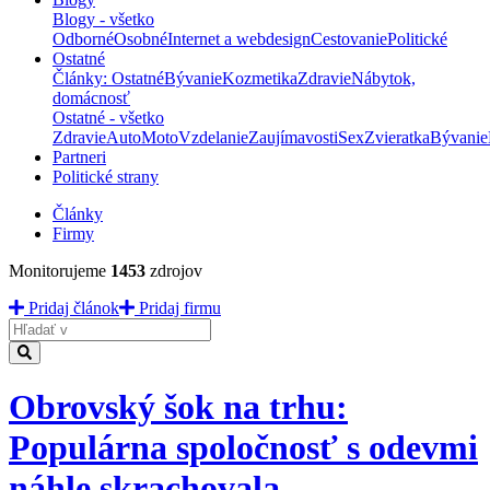
Blogy - všetko
Odborné
Osobné
Internet a webdesign
Cestovanie
Politické
Ostatné
Články: Ostatné
Bývanie
Kozmetika
Zdravie
Nábytok,
domácnosť
Ostatné - všetko
Zdravie
Auto
Moto
Vzdelanie
Zaujímavosti
Sex
Zvieratka
Bývanie
Partneri
Politické strany
Články
Firmy
Monitorujeme
1453
zdrojov
Pridaj článok
Pridaj firmu
Hladať
Obrovský šok na trhu:
Populárna spoločnosť s odevmi
náhle skrachovala,