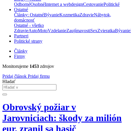
Odborné
Osobné
Internet a webdesign
Cestovanie
Politické
Ostatné
Články: Ostatné
Bývanie
Kozmetika
Zdravie
Nábytok,
domácnosť
Ostatné - všetko
Zdravie
Auto
Moto
Vzdelanie
Zaujímavosti
Sex
Zvieratka
Bývanie
Partneri
Politické strany
Články
Firmy
Monitorujeme
1453
zdrojov
Pridaj článok
Pridaj firmu
Hladať
Obrovský požiar v
Jarovniciach: škody za milión
eur, zranil sa hasič