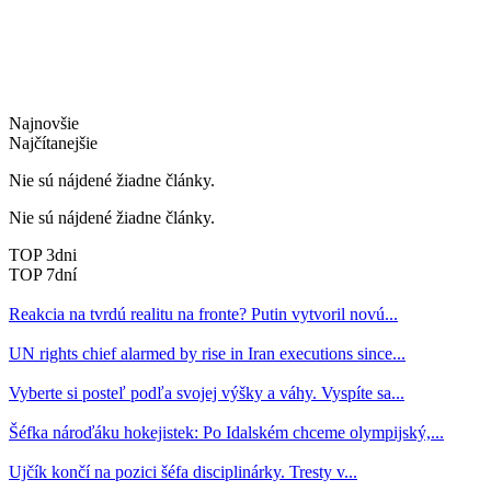
Najnovšie
Najčítanejšie
Nie sú nájdené žiadne články.
Nie sú nájdené žiadne články.
TOP 3dni
TOP 7dní
Reakcia na tvrdú realitu na fronte? Putin vytvoril novú...
UN rights chief alarmed by rise in Iran executions since...
Vyberte si posteľ podľa svojej výšky a váhy. Vyspíte sa...
Šéfka nároďáku hokejistek: Po Idalském chceme olympijský,...
Ujčík končí na pozici šéfa disciplinárky. Tresty v...