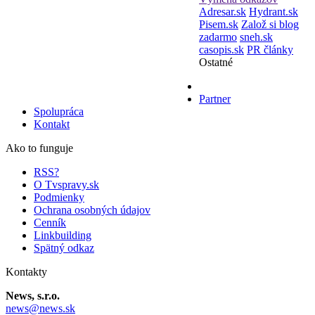
Adresar.sk
Hydrant.sk
Pisem.sk
Založ si blog
zadarmo
sneh.sk
casopis.sk
PR články
Ostatné
Partner
Spolupráca
Kontakt
Ako to funguje
RSS?
O Tvspravy.sk
Podmienky
Ochrana osobných údajov
Cenník
Linkbuilding
Spätný odkaz
Kontakty
News, s.r.o.
news@news.sk