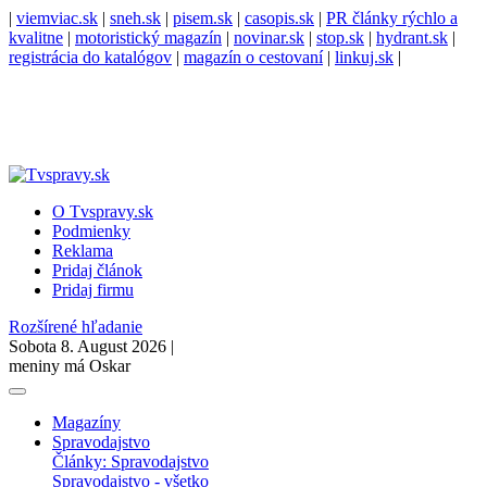
|
viemviac.sk
|
sneh.sk
|
pisem.sk
|
casopis.sk
|
PR články rýchlo a
kvalitne
|
motoristický magazín
|
novinar.sk
|
stop.sk
|
hydrant.sk
|
registrácia do katalógov
|
magazín o cestovaní
|
linkuj.sk
|
O Tvspravy.sk
Podmienky
Reklama
Pridaj článok
Pridaj firmu
Rozšírené hľadanie
Sobota 8. August 2026 |
meniny má Oskar
Magazíny
Spravodajstvo
Články: Spravodajstvo
Spravodajstvo - všetko