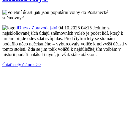
iDnes - Zpravodajství
04.10.2025 04:15
Jedním z
nejskloňovanějších údajů sněmovních voleb je počet lidí, který k
urnám přijde odevzdat svůj hlas. Před čtyřmi lety se stranám
podařilo něco nečekaného – vyburcovaly voliče k nejvyšší účasti v
tomto století. Zda se jim tolik voličů k nejdůležitějším volbám v
historii podaří nalákat i nyní, je však stále otázkou.
Čítať celý článok >>