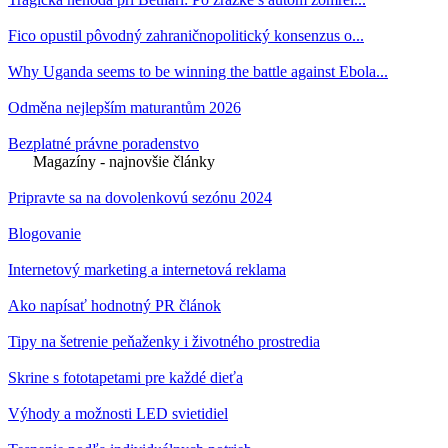
Fico opustil pôvodný zahraničnopolitický konsenzus o...
Why Uganda seems to be winning the battle against Ebola...
Odměna nejlepším maturantům 2026
Bezplatné právne poradenstvo
Magazíny - najnovšie články
Pripravte sa na dovolenkovú sezónu 2024
Blogovanie
Internetový marketing a internetová reklama
Ako napísať hodnotný PR článok
Tipy na šetrenie peňaženky i životného prostredia
Skrine s fototapetami pre každé dieťa
Výhody a možnosti LED svietidiel