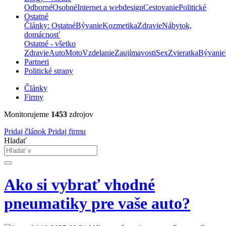
Odborné
Osobné
Internet a webdesign
Cestovanie
Politické
Ostatné
Články: Ostatné
Bývanie
Kozmetika
Zdravie
Nábytok,
domácnosť
Ostatné - všetko
Zdravie
Auto
Moto
Vzdelanie
Zaujímavosti
Sex
Zvieratka
Bývanie
Partneri
Politické strany
Články
Firmy
Monitorujeme
1453
zdrojov
Pridaj článok
Pridaj firmu
Hladať
Ako si vybrať vhodné
pneumatiky pre vaše auto?