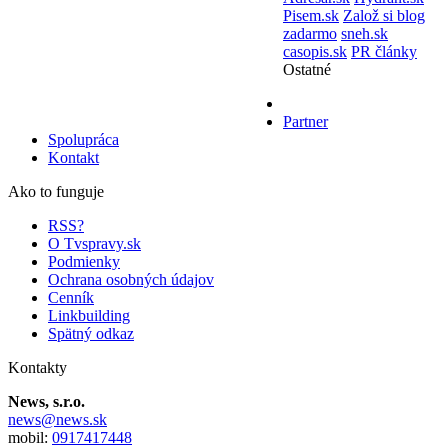
Pisem.sk
Založ si blog
zadarmo
sneh.sk
casopis.sk
PR články
Ostatné
Partner
Spolupráca
Kontakt
Ako to funguje
RSS?
O Tvspravy.sk
Podmienky
Ochrana osobných údajov
Cenník
Linkbuilding
Spätný odkaz
Kontakty
News, s.r.o.
news@news.sk
mobil:
0917417448