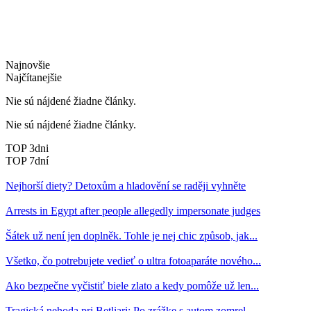
Najnovšie
Najčítanejšie
Nie sú nájdené žiadne články.
Nie sú nájdené žiadne články.
TOP 3dni
TOP 7dní
Nejhorší diety? Detoxům a hladovění se raději vyhněte
Arrests in Egypt after people allegedly impersonate judges
Šátek už není jen doplněk. Tohle je nej chic způsob, jak...
Všetko, čo potrebujete vedieť o ultra fotoaparáte nového...
Ako bezpečne vyčistiť biele zlato a kedy pomôže už len...
Tragická nehoda pri Betliari: Po zrážke s autom zomrel...