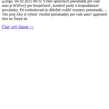
04.10.2025 00:31
Výber správnych pneumatík pre vaše
auto je kľúčový pre bezpečnosť, komfort jazdy a hospodárnosť
prevádzky. Pri rozhodovaní je dôležité zvážiť rozmery pneumatík,…
The post Ako si vybrať vhodné pneumatiky pre vaše auto? appeared
first on Šmyk.sk.
Čítať celý článok >>