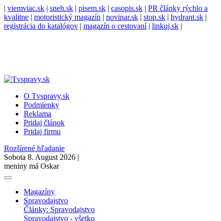
|
viemviac.sk
|
sneh.sk
|
pisem.sk
|
casopis.sk
|
PR články rýchlo a
kvalitne
|
motoristický magazín
|
novinar.sk
|
stop.sk
|
hydrant.sk
|
registrácia do katalógov
|
magazín o cestovaní
|
linkuj.sk
|
O Tvspravy.sk
Podmienky
Reklama
Pridaj článok
Pridaj firmu
Rozšírené hľadanie
Sobota 8. August 2026 |
meniny má Oskar
Magazíny
Spravodajstvo
Články: Spravodajstvo
Spravodajstvo - všetko