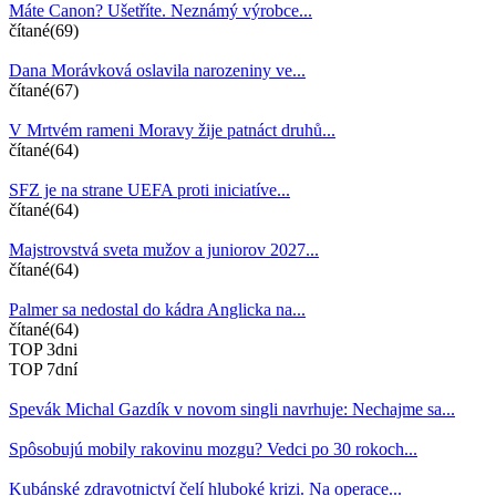
Máte Canon? Ušetříte. Neznámý výrobce...
čítané(69)
Dana Morávková oslavila narozeniny ve...
čítané(67)
V Mrtvém rameni Moravy žije patnáct druhů...
čítané(64)
SFZ je na strane UEFA proti iniciatíve...
čítané(64)
Majstrovstvá sveta mužov a juniorov 2027...
čítané(64)
Palmer sa nedostal do kádra Anglicka na...
čítané(64)
TOP 3dni
TOP 7dní
Spevák Michal Gazdík v novom singli navrhuje: Nechajme sa...
Spôsobujú mobily rakovinu mozgu? Vedci po 30 rokoch...
Kubánské zdravotnictví čelí hluboké krizi. Na operace...