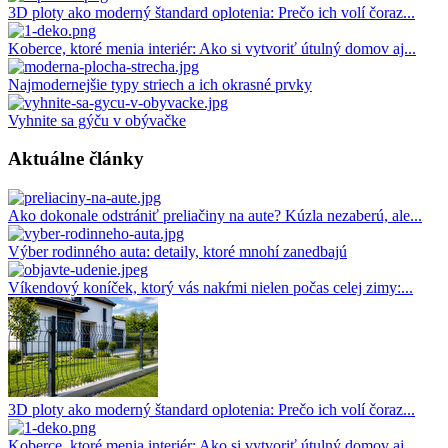
3D ploty ako moderný štandard oplotenia: Prečo ich volí čoraz...
Koberce, ktoré menia interiér: Ako si vytvoriť útulný domov aj...
Najmodernejšie typy striech a ich okrasné prvky
Vyhnite sa gýču v obývačke
Aktuálne články
Ako dokonale odstrániť preliačiny na aute? Kúzla nezaberú, ale...
Výber rodinného auta: detaily, ktoré mnohí zanedbajú
Víkendový koníček, ktorý vás nakŕmi nielen počas celej zimy:...
3D ploty ako moderný štandard oplotenia: Prečo ich volí čoraz...
Koberce, ktoré menia interiér: Ako si vytvoriť útulný domov aj...