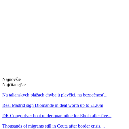
Najnovšie
Najčítanejšie
Na talianskych plážach chýbajú plavčíci, na bezpečnosť...
Real Madrid sign Diomande in deal worth up to £120m
DR Congo river boat under quarantine for Ebola after five...
Thousands of migrants still in Ceuta after border crisis,...