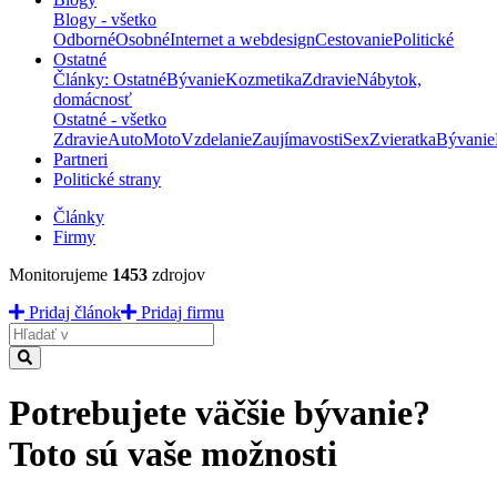
Blogy - všetko
Odborné
Osobné
Internet a webdesign
Cestovanie
Politické
Ostatné
Články: Ostatné
Bývanie
Kozmetika
Zdravie
Nábytok,
domácnosť
Ostatné - všetko
Zdravie
Auto
Moto
Vzdelanie
Zaujímavosti
Sex
Zvieratka
Bývanie
Partneri
Politické strany
Články
Firmy
Monitorujeme
1453
zdrojov
Pridaj článok
Pridaj firmu
Hladať
Potrebujete väčšie bývanie?
Toto sú vaše možnosti