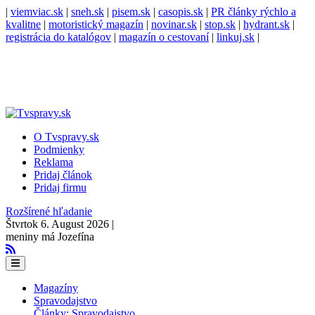
|
viemviac.sk
|
sneh.sk
|
pisem.sk
|
casopis.sk
|
PR články rýchlo a
kvalitne
|
motoristický magazín
|
novinar.sk
|
stop.sk
|
hydrant.sk
|
registrácia do katalógov
|
magazín o cestovaní
|
linkuj.sk
|
O Tvspravy.sk
Podmienky
Reklama
Pridaj článok
Pridaj firmu
Rozšírené hľadanie
Štvrtok 6. August 2026 |
meniny má Jozefína
Magazíny
Spravodajstvo
Články: Spravodajstvo