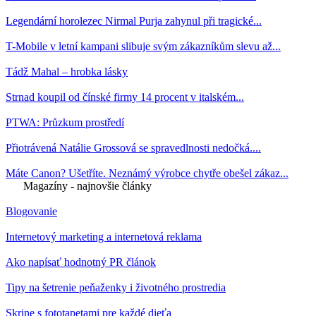
Legendární horolezec Nirmal Purja zahynul při tragické...
T-Mobile v letní kampani slibuje svým zákazníkům slevu až...
Tádž Mahal – hrobka lásky
Strnad koupil od čínské firmy 14 procent v italském...
PTWA: Průzkum prostředí
Přiotrávená Natálie Grossová se spravedlnosti nedočká....
Máte Canon? Ušetříte. Neznámý výrobce chytře obešel zákaz...
Magazíny - najnovšie články
Blogovanie
Internetový marketing a internetová reklama
Ako napísať hodnotný PR článok
Tipy na šetrenie peňaženky i životného prostredia
Skrine s fototapetami pre každé dieťa