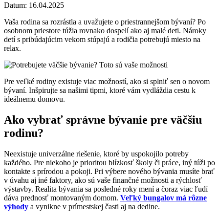
Datum: 16.04.2025
Vaša rodina sa rozrástla a uvažujete o priestrannejšom bývaní? Po
osobnom priestore túžia rovnako dospelí ako aj malé deti. Nároky
detí s pribúdajúcim vekom stúpajú a rodičia potrebujú miesto na
relax.
Pre veľké rodiny existuje viac možností, ako si splniť sen o novom
bývaní. Inšpirujte sa našimi tipmi, ktoré vám vydláždia cestu k
ideálnemu domovu.
Ako vybrať správne bývanie pre väčšiu
rodinu?
Neexistuje univerzálne riešenie, ktoré by uspokojilo potreby
každého. Pre niekoho je prioritou blízkosť školy či práce, iný túži po
kontakte s prírodou a pokoji. Pri výbere nového bývania musíte brať
v úvahu aj iné faktory, ako sú vaše finančné možnosti a rýchlosť
výstavby. Realita bývania sa posledné roky mení a čoraz viac ľudí
dáva prednosť montovaným domom.
Veľký bungalov má rôzne
výhody
a vynikne v prímestskej časti aj na dedine.