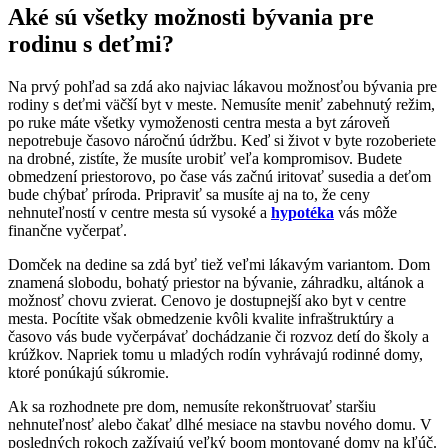
Aké sú všetky možnosti bývania pre
rodinu s deťmi?
Na prvý pohľad sa zdá ako najviac lákavou možnosťou bývania pre
rodiny s deťmi väčší byt v meste. Nemusíte meniť zabehnutý režim,
po ruke máte všetky vymoženosti centra mesta a byt zároveň
nepotrebuje časovo náročnú údržbu. Keď si život v byte rozoberiete
na drobné, zistíte, že musíte urobiť veľa kompromisov. Budete
obmedzení priestorovo, po čase vás začnú iritovať susedia a deťom
bude chýbať príroda. Pripraviť sa musíte aj na to, že ceny
nehnuteľností v centre mesta sú vysoké a
hypotéka
vás môže
finančne vyčerpať.
Domček na dedine sa zdá byť tiež veľmi lákavým variantom. Dom
znamená slobodu, bohatý priestor na bývanie, záhradku, altánok a
možnosť chovu zvierat. Cenovo je dostupnejší ako byt v centre
mesta. Pocítite však obmedzenie kvôli kvalite infraštruktúry a
časovo vás bude vyčerpávať dochádzanie či rozvoz detí do školy a
krúžkov. Napriek tomu u mladých rodín vyhrávajú rodinné domy,
ktoré ponúkajú súkromie.
Ak sa rozhodnete pre dom, nemusíte rekonštruovať staršiu
nehnuteľnosť alebo čakať dlhé mesiace na stavbu nového domu. V
posledných rokoch zažívajú veľký boom montované domy na kľúč.