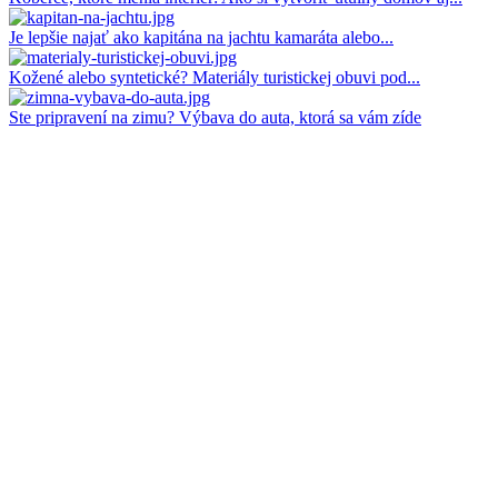
Je lepšie najať ako kapitána na jachtu kamaráta alebo...
Kožené alebo syntetické? Materiály turistickej obuvi pod...
Ste pripravení na zimu? Výbava do auta, ktorá sa vám zíde