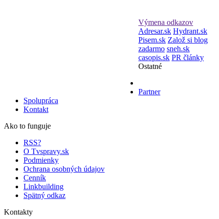
Výmena odkazov
Adresar.sk
Hydrant.sk
Pisem.sk
Založ si blog
zadarmo
sneh.sk
casopis.sk
PR články
Ostatné
Partner
Spolupráca
Kontakt
Ako to funguje
RSS?
O Tvspravy.sk
Podmienky
Ochrana osobných údajov
Cenník
Linkbuilding
Spätný odkaz
Kontakty