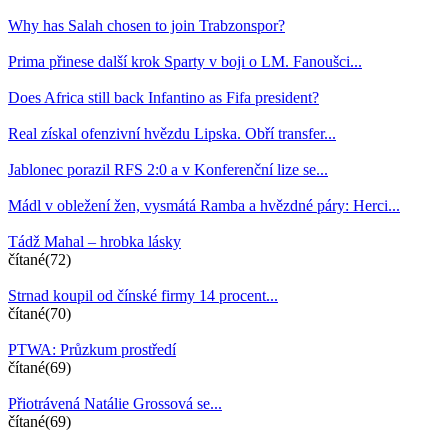
Why has Salah chosen to join Trabzonspor?
Prima přinese další krok Sparty v boji o LM. Fanoušci...
Does Africa still back Infantino as Fifa president?
Real získal ofenzivní hvězdu Lipska. Obří transfer...
Jablonec porazil RFS 2:0 a v Konferenční lize se...
Mádl v obležení žen, vysmátá Ramba a hvězdné páry: Herci...
Tádž Mahal – hrobka lásky
čítané(72)
Strnad koupil od čínské firmy 14 procent...
čítané(70)
PTWA: Průzkum prostředí
čítané(69)
Přiotrávená Natálie Grossová se...
čítané(69)